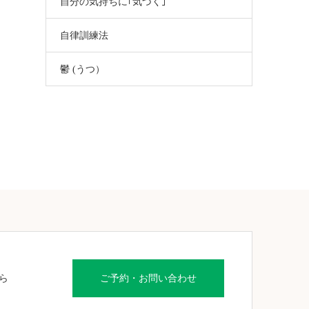
自分の気持ちに｢気づく｣
自律訓練法
鬱 (うつ）
ら
ご予約・お問い合わせ