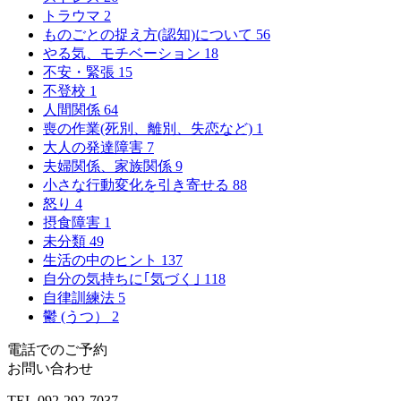
トラウマ
2
ものごとの捉え方(認知)について
56
やる気、モチベーション
18
不安・緊張
15
不登校
1
人間関係
64
喪の作業(死別、離別、失恋など)
1
大人の発達障害
7
夫婦関係、家族関係
9
小さな行動変化を引き寄せる
88
怒り
4
摂食障害
1
未分類
49
生活の中のヒント
137
自分の気持ちに｢気づく｣
118
自律訓練法
5
鬱 (うつ）
2
電話でのご予約
お問い合わせ
TEL.
092-292-7037