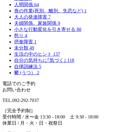
人間関係
64
喪の作業(死別、離別、失恋など)
1
大人の発達障害
7
夫婦関係、家族関係
9
小さな行動変化を引き寄せる
88
怒り
4
摂食障害
1
未分類
49
生活の中のヒント
137
自分の気持ちに｢気づく｣
118
自律訓練法
5
鬱 (うつ）
2
電話でのご予約
お問い合わせ
TEL.
092-292-7037
［完全予約制］
受付時間 / 水〜金 13:30 - 18:00 土 9:30 - 18:00
休業日 / 月・火・日・祝祭日