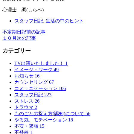
心理士 調(しらべ)
スタッフ日記
,
生活の中のヒント
不定期日記
前の記事
１０月
次の記事
カテゴリー
TV出演いたしました！
1
イメージ・ワーク
49
お知らせ
16
カウンセリング
67
コミュニケーション
106
スタッフ日記
223
ストレス
26
トラウマ
2
ものごとの捉え方(認知)について
56
やる気、モチベーション
18
不安・緊張
15
不登校
1