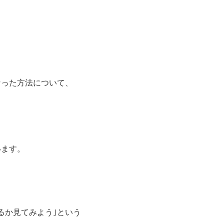
なった方法について、
います。
るか見てみよう｣という