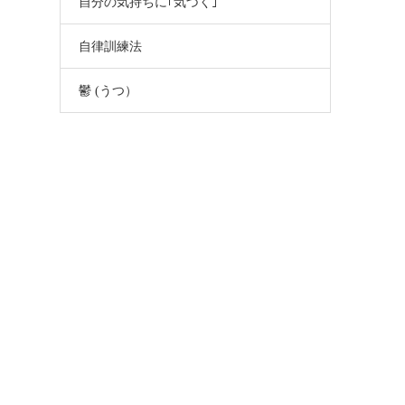
自分の気持ちに｢気づく｣
自律訓練法
鬱 (うつ）