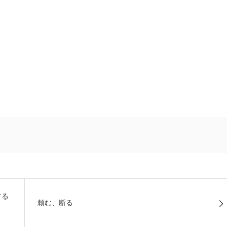
。
する
頼む、断る