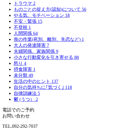
トラウマ
2
ものごとの捉え方(認知)について
56
やる気、モチベーション
18
不安・緊張
15
不登校
1
人間関係
64
喪の作業(死別、離別、失恋など)
1
大人の発達障害
7
夫婦関係、家族関係
9
小さな行動変化を引き寄せる
88
怒り
4
摂食障害
1
未分類
49
生活の中のヒント
137
自分の気持ちに｢気づく｣
118
自律訓練法
5
鬱 (うつ）
2
電話でのご予約
お問い合わせ
TEL.
092-292-7037