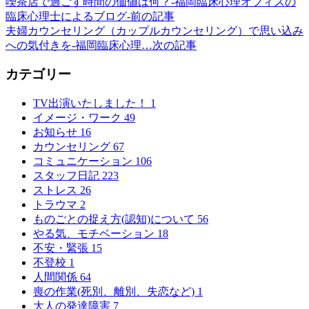
喫茶店で過ごす時間の価値は何？-福岡臨床心理オフィスの
臨床心理士によるブログ-
前の記事
夫婦カウンセリング（カップルカウンセリング）で思い込み
への気付きを-福岡臨床心理…
次の記事
カテゴリー
TV出演いたしました！
1
イメージ・ワーク
49
お知らせ
16
カウンセリング
67
コミュニケーション
106
スタッフ日記
223
ストレス
26
トラウマ
2
ものごとの捉え方(認知)について
56
やる気、モチベーション
18
不安・緊張
15
不登校
1
人間関係
64
喪の作業(死別、離別、失恋など)
1
大人の発達障害
7