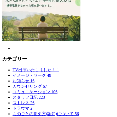
カテゴリー
TV出演いたしました！
1
イメージ・ワーク
49
お知らせ
16
カウンセリング
67
コミュニケーション
106
スタッフ日記
223
ストレス
26
トラウマ
2
ものごとの捉え方(認知)について
56