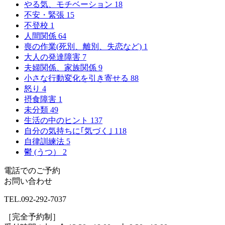
やる気、モチベーション
18
不安・緊張
15
不登校
1
人間関係
64
喪の作業(死別、離別、失恋など)
1
大人の発達障害
7
夫婦関係、家族関係
9
小さな行動変化を引き寄せる
88
怒り
4
摂食障害
1
未分類
49
生活の中のヒント
137
自分の気持ちに｢気づく｣
118
自律訓練法
5
鬱 (うつ）
2
電話でのご予約
お問い合わせ
TEL.
092-292-7037
［完全予約制］