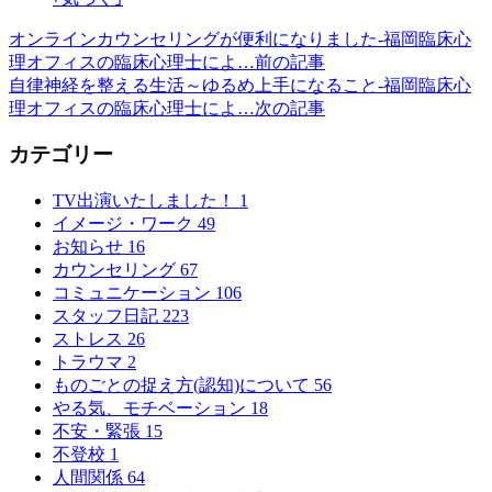
オンラインカウンセリングが便利になりました-福岡臨床心
理オフィスの臨床心理士によ…
前の記事
自律神経を整える生活～ゆるめ上手になること-福岡臨床心
理オフィスの臨床心理士によ…
次の記事
カテゴリー
TV出演いたしました！
1
イメージ・ワーク
49
お知らせ
16
カウンセリング
67
コミュニケーション
106
スタッフ日記
223
ストレス
26
トラウマ
2
ものごとの捉え方(認知)について
56
やる気、モチベーション
18
不安・緊張
15
不登校
1
人間関係
64