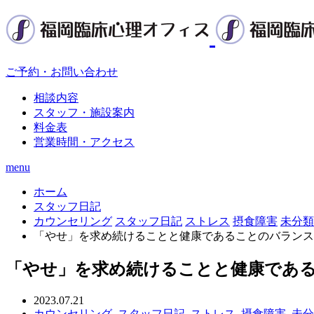
ご予約・お問い合わせ
相談内容
スタッフ・施設案内
料金表
営業時間・アクセス
menu
ホーム
スタッフ日記
カウンセリング
スタッフ日記
ストレス
摂食障害
未分類
「やせ」を求め続けることと健康であることのバランス
「やせ」を求め続けることと健康である
2023.07.21
カウンセリング
,
スタッフ日記
,
ストレス
,
摂食障害
,
未分