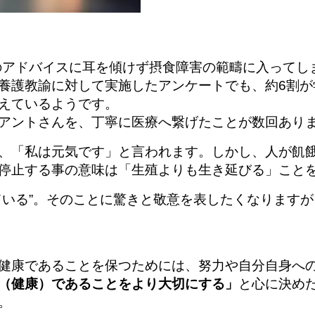
らのアドバイスに耳を傾けず摂食障害の範疇に入って
養護教諭に対して実施したアンケートでも、約6割が
えているようです。
アントさんを、丁寧に医療へ繋げたことが数回あり
、「私は元気です」と言われます。しかし、人が飢
停止する事の意味は「
生殖よりも生き延びる」こと
いる”。そのこと
に驚きと敬意を表したくなりますが
健康であることを保つためには、努力や自分自身へ
（健康）であることをより大切にする」
と心に決め
。